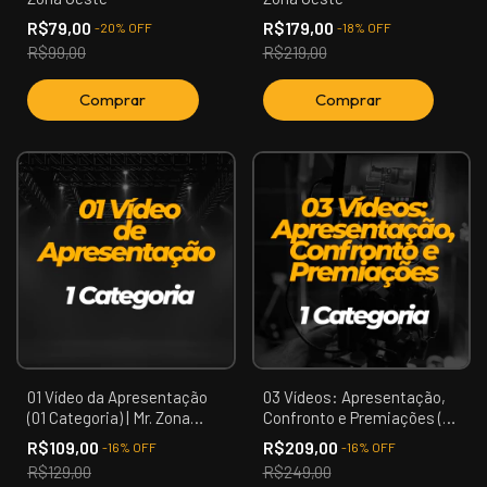
R$79,00
R$179,00
-
20
%
OFF
-
18
%
OFF
R$99,00
R$219,00
01 Vídeo da Apresentação
03 Vídeos: Apresentação,
(01 Categoria) | Mr. Zona
Confronto e Premiações (01
Oeste
Categoria) | Mr. Zona Oeste
R$109,00
R$209,00
-
16
%
OFF
-
16
%
OFF
R$129,00
R$249,00