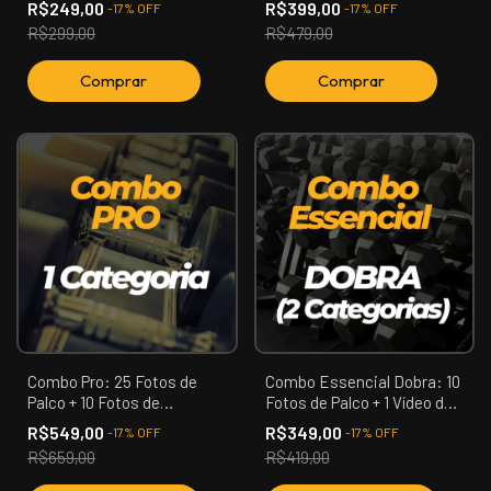
R$249,00
R$399,00
-
17
%
OFF
-
17
%
OFF
Categoria)
Premiação) (01 Categoria)
R$299,00
R$479,00
Combo Pro: 25 Fotos de
Combo Essencial Dobra: 10
Palco + 10 Fotos de
Fotos de Palco + 1 Vídeo de
Backstage + 3 Vídeos +
Apresentação (02
R$549,00
R$349,00
-
17
%
OFF
-
17
%
OFF
Reels Backstage (01
Categoria)
R$659,00
R$419,00
Categoria)