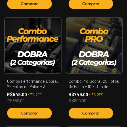
Combo Performance Dobra:
Combo Pro Dobra: 25 Fotos
25 Fotos de Palco + 3
de Palco + 10 Fotos de
Vídeos (Apresentação,
Backstage + 3 Vídeos +
R$549,00
R$749,00
-
17
%
OFF
-
17
%
OFF
Confronto, Premiação) (02
Reels Backstage (02
R$659,00
R$899,00
Categoria)
Categoria)