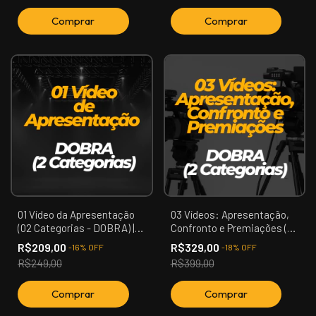
01 Vídeo da Apresentação
03 Vídeos: Apresentação,
(02 Categorias - DOBRA) |
Confronto e Premiações (02
Mr. Zona Oeste
Categorias - DOBRA) | Mr.
R$209,00
R$329,00
-
16
%
OFF
-
18
%
OFF
Zona Oeste
R$249,00
R$399,00