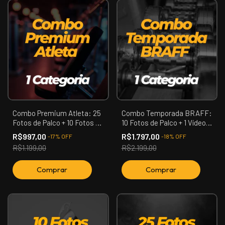
Combo Premium Atleta: 25
Combo Temporada BRAFF:
Fotos de Palco + 10 Fotos de
10 Fotos de Palco + 1 Vídeo +
Backstage + 10 Fotos de
1 Reels Extra (Todos os
R$997,00
R$1.797,00
-
17
%
OFF
-
18
%
OFF
Estúdio + 3 Vídeos + Reels
Campeonatos)
R$1.199,00
R$2.199,00
de Backstage