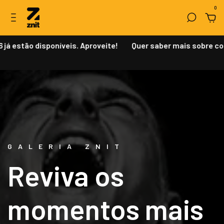
0
á estão disponíveis. Aproveite!
Quer saber mais sobre com
Estreantes 2026 - Escolha sua
categoria
GALERIA ZNIT
Reviva os
momentos mais